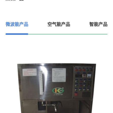
通
备
目
车
化
热
热
风
微
工
间
泵
泵
智
波
行
微波能产品
空气能产品
智能产品
干
技
慧
烧
设
业
燥
系
结
术
食
备
设
统
设
品
工
玉
备
及
备
行
米
茶
人
装
微
业
馍
叶
备
波
实
烘
烘
快
木
力
干
干
速
材
药
机
筛
烘
材
去
分
干