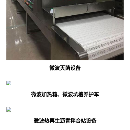
用
泵
设
衣
备
物
微
干
波
燥
电
机
池
微波灭菌设备
海
材
产
料
品
干
微波加热箱、微波坑槽养护车
虾
燥
米
设
专
微波热再生沥青拌合站设备
备
用