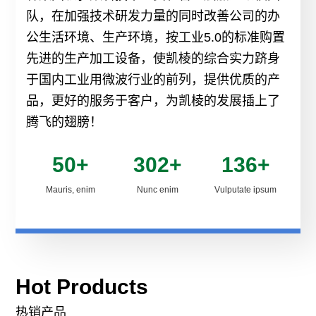
力
养护
队，在加强技术研发力量的同时改善公司的办
品
资
案
车
公生活环境、生产环境，按工业5.0的标准购置
生
一
智
微
讯
例
先进的生产加工设备，使凯棱的综合实力跻身
产
体
智
联
于国内工业用微波行业的前列，提供优质的产
波
能
行
式
品，更好的服务于客户，为凯棱的发展插上了
加
热
能
系
产
空
腾飞的翅膀！
业
再
工
产
我
气
品
生
资
50+
302+
136+
设
能
品
们
智
沥
讯
Mauris, enim
Nunc enim
Vulputate ipsum
烘
备
能
青
土
微
干
公
拌
木
实
波
机
章
合
工
力
空
设
隧
站
程
Hot Products
气
Mus
道
设
项
备
热销产品
能