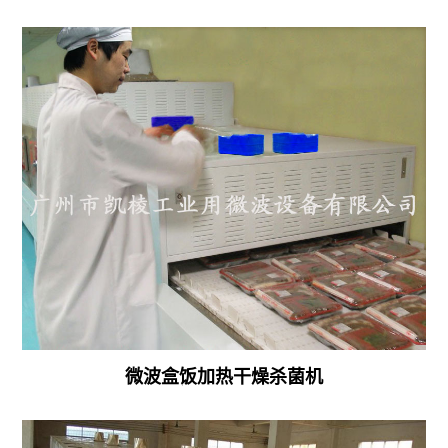
燥
燥
房
机
热
药
泵
品
烟
食
叶
品
干
真
燥
空
机
微
热
波
泵
干
微波盒饭加热干燥杀菌机
佛
燥
香
设