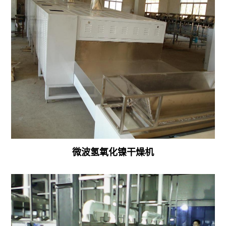
干
备
燥
肉
机
制
热
品
泵
食
纸
品
板
微
干
波
燥
微波氢氧化镍干燥机
高
机
效
杀
菌
设