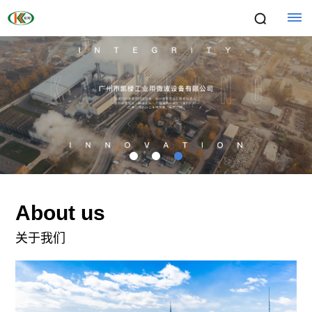
首
页
关
于
我
About us
们
公
产
关于我们
司
品
简
中