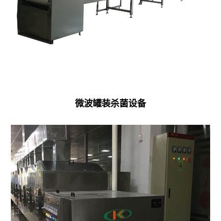
花
燥
椒
机
空
微
气
波
能
茶
热
微波罐装杀菌设备
叶
泵
杀
干
青
燥
机
房
食
高
品
温
通
热