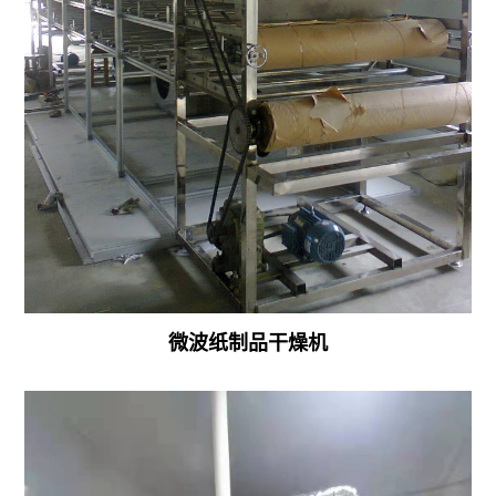
干
燥
机
调
味
料
微
波
杀
微波纸制品干燥机
菌
机