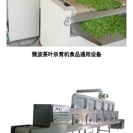
条
虾
试
波
烘
米
剂
氢
干
热
柜
氧
机
泵
化
广
干
镍
微波茶叶杀青机食品通用设备
西
燥
干
腐
机
燥
竹
中
机
烘
药
旋
干
材
转
机
干
烘
燥
焙
机
干