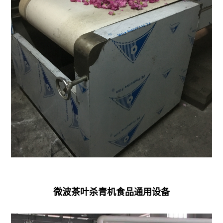
调
味
料
微
波
杀
菌
机
微
波
中
微波茶叶杀青机食品通用设备
药
材