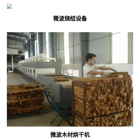
黄
热
粉
微波烧结设备
泵
虫
干
干
燥
燥
机
设
八
备
角
微
茯
波
苓
纸
热
制
泵
品
干
微波木材烘干机
干