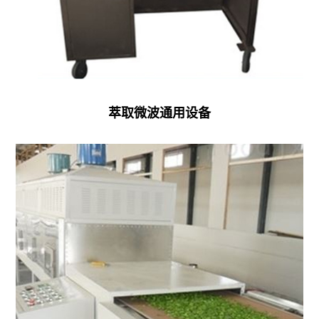
烘
水
检
机
干
灭
测
微
咸
菌
仪
波
鱼
干
危
盒
烘
燥
化
萃取微波通用设备
饭
干
机
品
加
茉
热
智
热
莉
泵
能
干
花
木
中
燥
烘
材
转
杀
干
干
仓
菌
机
燥
智
机
面
房
能
微