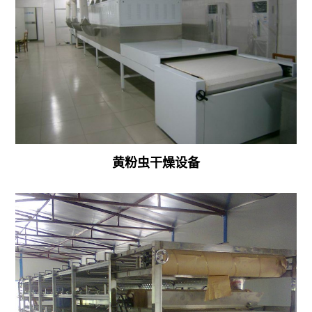
菌
机
微
波
污
水
干
黄粉虫干燥设备
燥
机
坚
果
开
口