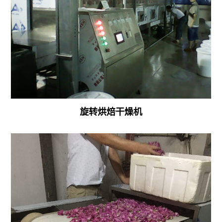
备
微
波
化
工
粉
旋转烘焙干燥机
体
料
干
燥
设
备