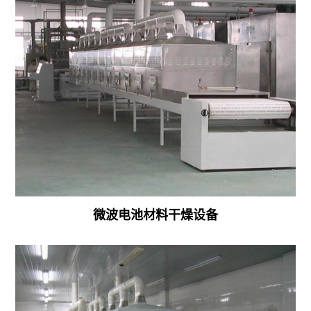
萃
取
设
备
农
副
产
品
微
微波电池材料干燥设备
波
干
燥
杀