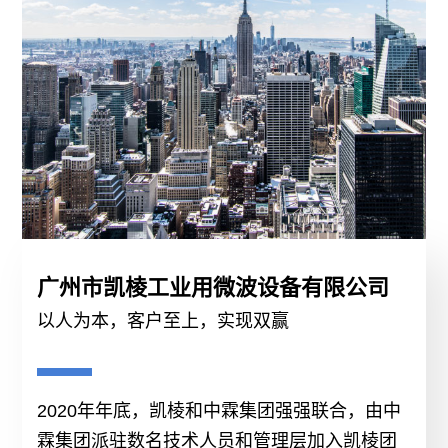
介
心
微
公
企
波
司
业
能
实
文
产
力
化
科
新
品
技
闻
微波
广州市凯棱工业用微波设备有限公司
空
研
加热
中
以人为本，客户至上，实现双赢
气
箱、
发
心
能
微波
企
应
实
2020年年底，凯棱和中霖集团强强联合，由中
坑槽
产
业
用
霖集团派驻数名技术人员和管理层加入凯棱团