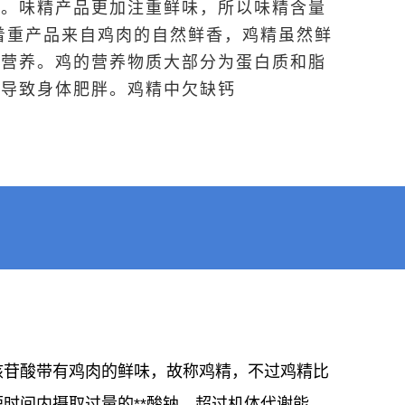
料。味精产品更加注重鲜味，所以味精含量
着重产品来自鸡肉的自然鲜香，鸡精虽然鲜
有营养。鸡的营养物质大部分为蛋白质和脂
会导致身体肥胖。鸡精中欠缺钙
核苷酸带有鸡肉的鲜味，故称鸡精，不过鸡精比
时间内摄取过量的**酸钠，超过机体代谢能