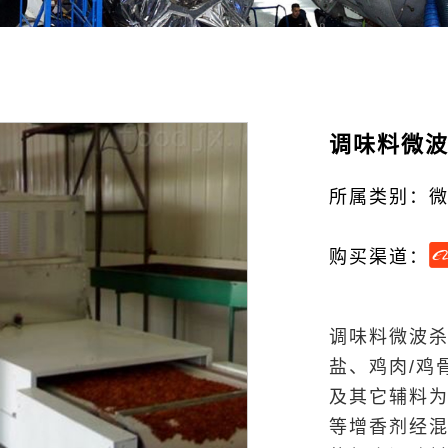
调味料微
所属类别：
购买渠道：
调味料微波
盐、鸡肉/鸡
及其它辅料为
等增香剂经