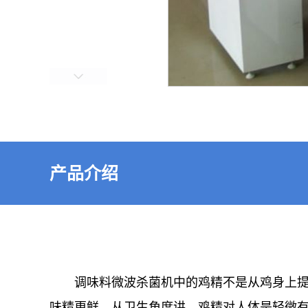
产品介绍
调味料微波杀菌机中的鸡精不是从鸡身上
味精更鲜。从卫生角度讲，鸡精对人体是轻微有