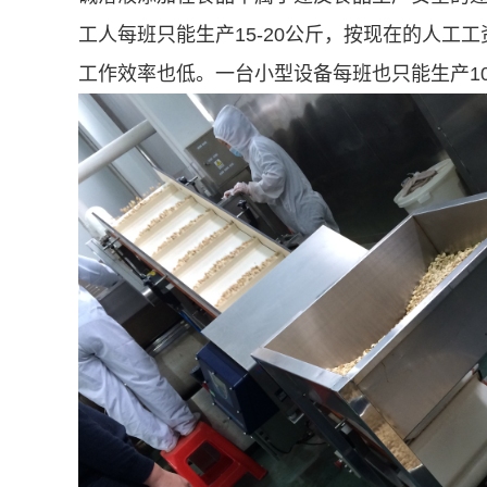
工人每班只能生产15-20公斤，按现在的人
工作效率也低。一台小型设备每班也只能生产100