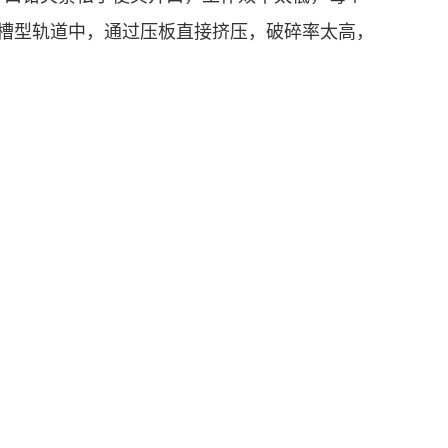
在槽型轨道中，通过压板直接挤压，破碎率太高，