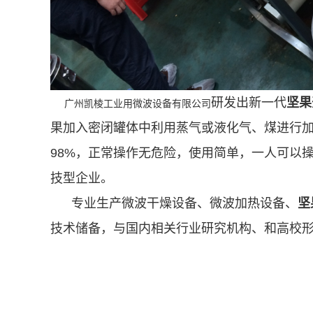
研发出新一代
坚果
广州凯棱工业用微波设备有限公司
果加入密闭罐体中利用蒸气或液化气、煤进行
98%，正常操作无危险，使用简单，一人可以操
技型企业。
专业生产微波干燥设备、微波加热设备、
坚
技术储备，与国内相关行业研究机构、和高校