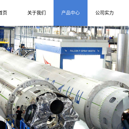
首页
关于我们
产品中心
公司实力