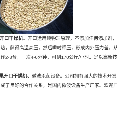
开口
干燥机
。开口运用纯物理原理，不添加任何添加剂，
加热，获得高温高压，然后瞬时释压，形成内外压力差，
作2-3台，一次4-6分钟，可到170公斤/小时。是以高
果开口
干燥机
、
微波杀菌设备。公司拥有强大的技术开发
形成了良好的合作关系，是国内微波设备生产厂家。欢迎